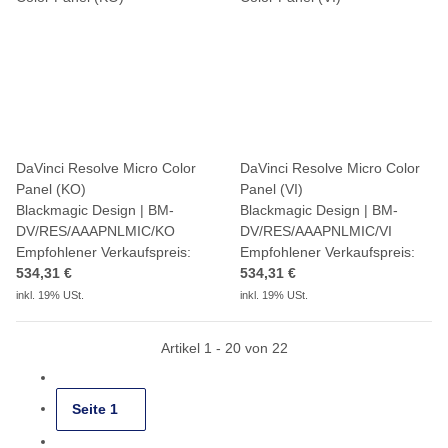
DaVinci Resolve Micro Color
DaVinci Resolve Micro Color
Panel (KO)
Panel (VI)
Blackmagic Design | BM-
Blackmagic Design | BM-
DV/RES/AAAPNLMIC/KO
DV/RES/AAAPNLMIC/VI
Empfohlener Verkaufspreis:
Empfohlener Verkaufspreis:
534,31 €
534,31 €
inkl. 19% USt.
inkl. 19% USt.
Artikel 1 - 20 von 22
Seite
1