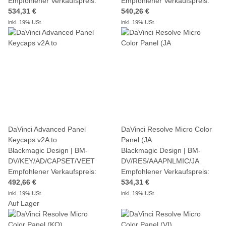
Empfohlener Verkaufspreis:
Empfohlener Verkaufspreis:
534,31 €
540,26 €
inkl. 19% USt.
inkl. 19% USt.
DaVinci Advanced Panel
DaVinci Resolve Micro Color
Keycaps v2A to
Panel (JA
Blackmagic Design | BM-
Blackmagic Design | BM-
DV/KEY/AD/CAPSET/VEET
DV/RES/AAAPNLMIC/JA
Empfohlener Verkaufspreis:
Empfohlener Verkaufspreis:
492,66 €
534,31 €
inkl. 19% USt.
inkl. 19% USt.
Auf Lager