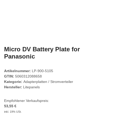
Micro DV Battery Plate for
Panasonic
Artikelnummer:
LP-900-5105
GTIN:
5060312088658
Kategorie:
Adapterplatten / Stromverteiler
Hersteller:
Litepanels
Empfohlener Verkaufspreis:
53,55 €
inkl. 19% USt.