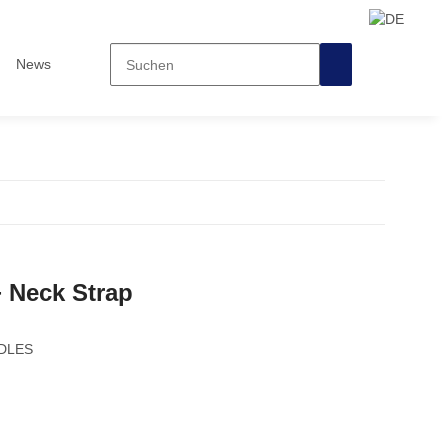
News
 Neck Strap
DLES