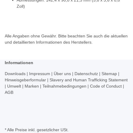
Abmessungen: 142,4 x 90,8 x 21,3 mm (5,6 x 3,6 x 0,8
Zoll)
Alle Angaben ohne Gewähr. Bitte beachten Sie auch die aktuellen
und detaillierten
Informationen des Herstellers
.
Informationen
Downloads
|
Impressum
|
Über uns
|
Datenschutz
|
Sitemap
|
Hinweisgeberformular
|
Slavery and Human Trafficking Statement
|
Umwelt
|
Marken
|
Teilnahmebedingungen
|
Code of Conduct
|
AGB
* Alle Preise inkl. gesetzlicher USt.